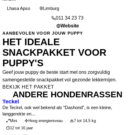
Lhasa Apso
Limburg
011 34 23 73
Website
AANBEVOLEN VOOR JOUW PUPPY
HET IDEALE
SNACKPAKKET VOOR
PUPPY'S
Geef jouw puppy de beste start met ons zorgvuldig
samengestelde snackpakket vol gezonde lekkernijen.
BEKIJK HET PAKKET
ANDERE HONDENRASSEN
Teckel
De Teckel, ook wel bekend als “Dashond”, is een kleine,
langgerekte en…
Mini
Hoog energieniveau
7 tot 14,5 kg
12 tot 16 jaar