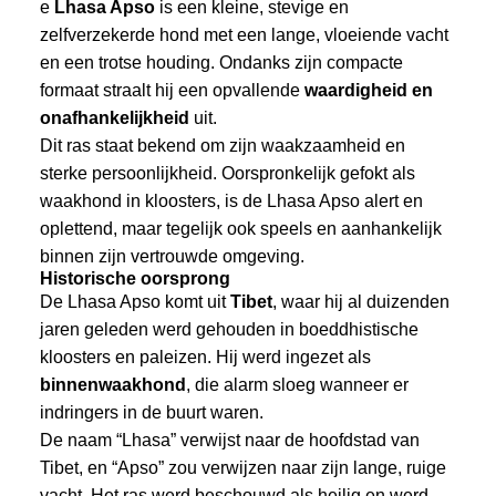
e
Lhasa Apso
is een kleine, stevige en
zelfverzekerde hond met een lange, vloeiende vacht
en een trotse houding. Ondanks zijn compacte
formaat straalt hij een opvallende
waardigheid en
onafhankelijkheid
uit.
Dit ras staat bekend om zijn waakzaamheid en
sterke persoonlijkheid. Oorspronkelijk gefokt als
waakhond in kloosters, is de Lhasa Apso alert en
oplettend, maar tegelijk ook speels en aanhankelijk
binnen zijn vertrouwde omgeving.
Historische oorsprong
De Lhasa Apso komt uit
Tibet
, waar hij al duizenden
jaren geleden werd gehouden in boeddhistische
kloosters en paleizen. Hij werd ingezet als
binnenwaakhond
, die alarm sloeg wanneer er
indringers in de buurt waren.
De naam “Lhasa” verwijst naar de hoofdstad van
Tibet, en “Apso” zou verwijzen naar zijn lange, ruige
vacht. Het ras werd beschouwd als heilig en werd