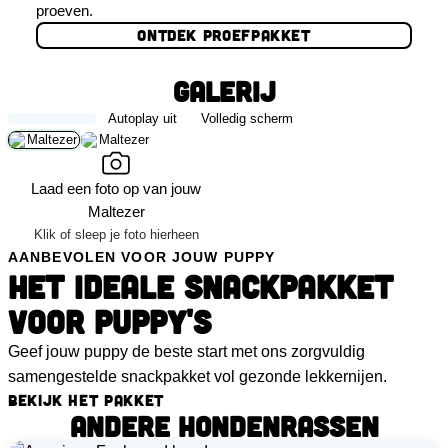
proeven.
ONTDEK PROEFPAKKET
GALERIJ
❮
❯
Autoplay uit
Volledig scherm
Laad een foto op van jouw
Maltezer
Klik of sleep je foto hierheen
AANBEVOLEN VOOR JOUW PUPPY
HET IDEALE SNACKPAKKET
VOOR PUPPY'S
Geef jouw puppy de beste start met ons zorgvuldig
samengestelde snackpakket vol gezonde lekkernijen.
BEKIJK HET PAKKET
ANDERE HONDENRASSEN