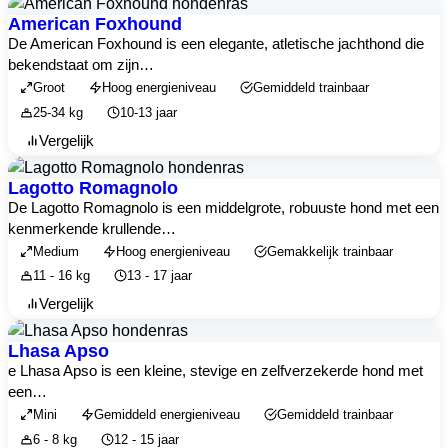
American Foxhound
De American Foxhound is een elegante, atletische jachthond die
bekendstaat om zijn…
Groot
Hoog energieniveau
Gemiddeld trainbaar
25-34 kg
10-13 jaar
Vergelijk
Lagotto Romagnolo
De Lagotto Romagnolo is een middelgrote, robuuste hond met een
kenmerkende krullende…
Medium
Hoog energieniveau
Gemakkelijk trainbaar
11 - 16 kg
13 - 17 jaar
Vergelijk
Lhasa Apso
e Lhasa Apso is een kleine, stevige en zelfverzekerde hond met
een…
Mini
Gemiddeld energieniveau
Gemiddeld trainbaar
6 - 8 kg
12 - 15 jaar