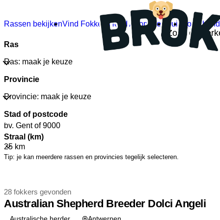
Rassen bekijken
Vind Fokkers
Hond Adopteren
Quiz
Soort hon
Zoek een erken
Ras
Ras: maak je keuze
Provincie
Provincie: maak je keuze
Stad of postcode
Straal (km)
Tip: je kan meerdere rassen en provincies tegelijk selecteren.
28 fokkers gevonden
Australian Shepherd Breeder Dolci Angeli
Australische herder
Antwerpen