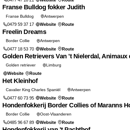
Franse Bulldog fokker Judith
Franse Bulldog
Antwerpen
0479 59 37 17
Website
Route
Freelin Dreams
Border Collie
Antwerpen
0477 18 53 70
Website
Route
Golden Retrievers Van ’t Nielerdal, Animau
Golden retriever
Limburg
Website
Route
Het Kleinhof
Cavalier King Charles Spaniël
Antwerpen
0477 60 73 95
Website
Route
Hondenfokkerij Border Collies of Maranns 
Border Collie
Oost-Vlaanderen
0485 96 67 89
Website
Route
Hondenfokkerij van ’t Pachthof