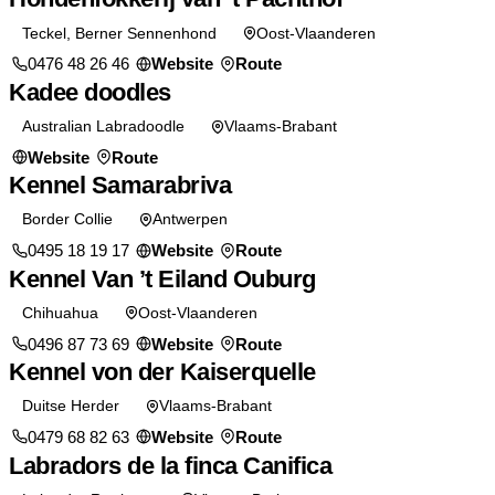
Teckel, Berner Sennenhond
Oost-Vlaanderen
0476 48 26 46
Website
Route
Kadee doodles
Erkend
Puppy's beschikbaar
Australian Labradoodle
Vlaams-Brabant
Website
Route
Kennel Samarabriva
Border Collie
Antwerpen
0495 18 19 17
Website
Route
Kennel Van ’t Eiland Ouburg
Chihuahua
Oost-Vlaanderen
0496 87 73 69
Website
Route
Kennel von der Kaiserquelle
Duitse Herder
Vlaams-Brabant
0479 68 82 63
Website
Route
Labradors de la finca Canifica