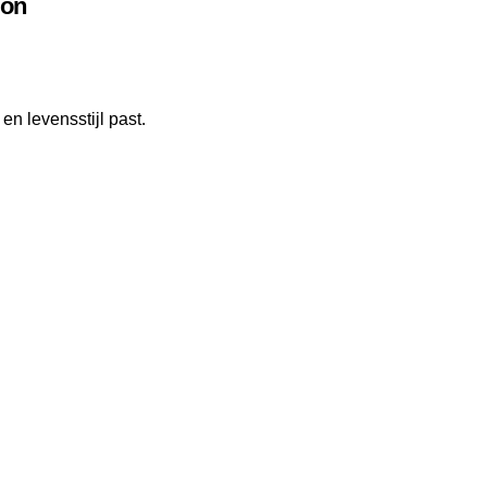
lon
n levensstijl past.