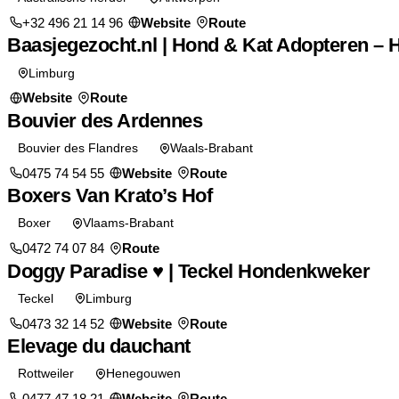
+32 496 21 14 96
Website
Route
Baasjegezocht.nl | Hond & Kat Adopteren – 
Limburg
Website
Route
Bouvier des Ardennes
Bouvier des Flandres
Waals-Brabant
0475 74 54 55
Website
Route
Boxers Van Krato’s Hof
Boxer
Vlaams-Brabant
0472 74 07 84
Route
Doggy Paradise ♥️ | Teckel Hondenkweker
Teckel
Limburg
0473 32 14 52
Website
Route
Elevage du dauchant
Rottweiler
Henegouwen
0477 47 18 21
Website
Route