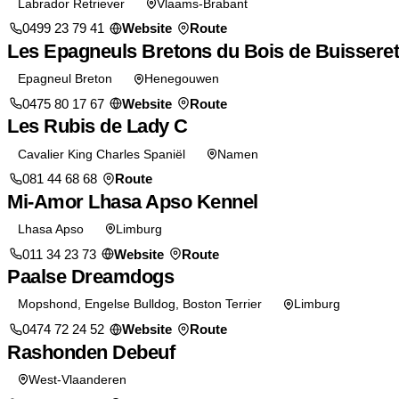
Labrador Retriever
Vlaams-Brabant
0499 23 79 41
Website
Route
Les Epagneuls Bretons du Bois de Buisseret
Epagneul Breton
Henegouwen
0475 80 17 67
Website
Route
Les Rubis de Lady C
Cavalier King Charles Spaniël
Namen
081 44 68 68
Route
Mi-Amor Lhasa Apso Kennel
Lhasa Apso
Limburg
011 34 23 73
Website
Route
Paalse Dreamdogs
Mopshond, Engelse Bulldog, Boston Terrier
Limburg
0474 72 24 52
Website
Route
Rashonden Debeuf
West-Vlaanderen