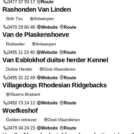
0477 37 93 17
Route
Rashonden Van Linden
Shih Tzu
Antwerpen
0470 29 80 46
Website
Route
Van de Plaskenshoeve
Rottweiler
Antwerpen
0495 11 23 40
Website
Route
Van Esblokhof duitse herder Kennel
Duitse Herder
Oost-Vlaanderen
0495 31 22 49
Website
Route
Villagedogs Rhodesian Ridgebacks
Vlaams-Brabant
0492 73 14 12
Website
Route
Woefkeshof
Golden retriever
Oost-Vlaanderen
0479 34 24 23
Website
Route