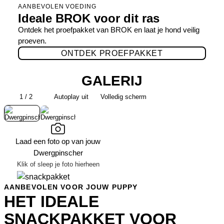
AANBEVOLEN VOEDING
Ideale BROK voor dit ras
Ontdek het proefpakket van BROK en laat je hond veilig
proeven.
ONTDEK PROEFPAKKET
GALERIJ
❮
❯
1 / 2
Autoplay uit
Volledig scherm
Laad een foto op van jouw
Dwergpinscher
Klik of sleep je foto hierheen
AANBEVOLEN VOOR JOUW PUPPY
HET IDEALE
SNACKPAKKET VOOR