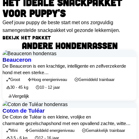
HET IDEALE SNACKPAKKET
VOOR PUPPY'S
Geef jouw puppy de beste start met ons zorgvuldig
samengestelde snackpakket vol gezonde lekkernijen.
BEKIJK HET PAKKET
ANDERE HONDENRASSEN
Beauceron
De Beauceron is een krachtige, intelligente en zelfverzekerde
hond met een sterke…
Groot
Hoog energieniveau
Gemiddeld trainbaar
30 - 45 kg
10 - 12 jaar
Vergelijk
Coton de Tuléar
De Coton de Tuléar is een kleine, vrolijke en
charmante gezelschapshond met een opvallend zachte, witte…
Mini
Gemiddeld energieniveau
Gemakkelijk trainbaar
3.5 - 6 kg
12 - 16 jaar