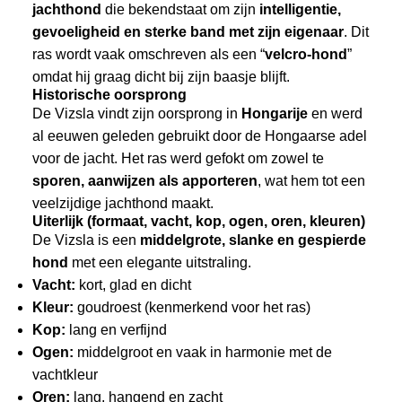
jachthond
die bekendstaat om zijn
intelligentie,
gevoeligheid en sterke band met zijn eigenaar
. Dit
ras wordt vaak omschreven als een “
velcro-hond
”
omdat hij graag dicht bij zijn baasje blijft.
Historische oorsprong
De Vizsla vindt zijn oorsprong in
Hongarije
en werd
al eeuwen geleden gebruikt door de Hongaarse adel
voor de jacht. Het ras werd gefokt om zowel te
sporen, aanwijzen als apporteren
, wat hem tot een
veelzijdige jachthond maakt.
Uiterlijk (formaat, vacht, kop, ogen, oren, kleuren)
De Vizsla is een
middelgrote, slanke en gespierde
hond
met een elegante uitstraling.
Vacht:
kort, glad en dicht
Kleur:
goudroest (kenmerkend voor het ras)
Kop:
lang en verfijnd
Ogen:
middelgroot en vaak in harmonie met de
vachtkleur
Oren:
lang, hangend en zacht