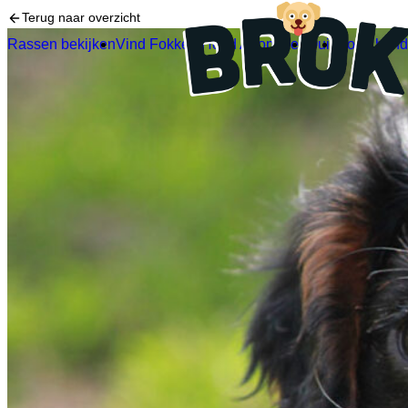
Terug naar overzicht
Rassen bekijken
Vind Fokkers
Hond Adopteren
Quiz
Soort hon