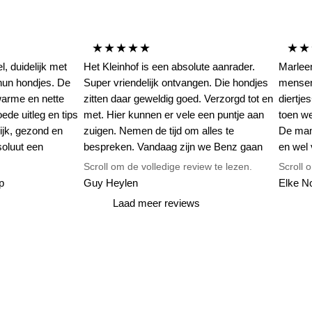
★★★★★
★★
 duidelijk met
Het Kleinhof is een absolute aanrader.
Marleen
 hun hondjes. De
Super vriendelijk ontvangen. Die hondjes
mensen
warme en nette
zitten daar geweldig goed. Verzorgd tot en
diertj
de uitleg en tips
met. Hier kunnen er vele een puntje aan
toen we
ijk, gezond en
zuigen. Nemen de tijd om alles te
De mam
soluut een
bespreken. Vandaag zijn we Benz gaan
en wel 
afhalen. Met een lach en een traan neemt
huis ne
Scroll om de volledige review te lezen.
Scroll 
Marleen afscheid van haar pups. Dat zegt
en word
p
Guy Heylen
Elke N
genoeg...Echt een aanrader. Op zoek naar
Vragen 
Laad meer reviews
een pup? Niet twijfelen... ga zien en je gaat
nadat j
me onmiddellijk gelijk geven. Zie
ergens 
bijgevoegde foto's.
Junetje