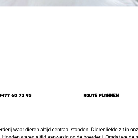
0477 60 73 95
Route plannen
rderij waar dieren altijd centraal stonden. Dierenliefde zit in
n. Honden waren altijd aanwezig op de boerderij. Omdat we de 