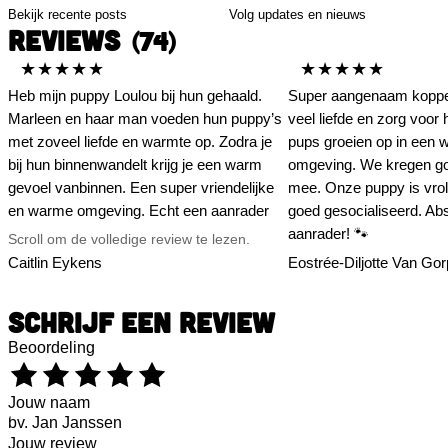
Bekijk recente posts
Volg updates en nieuws
REVIEWS
(74)
★★★★★
★★★★★
Heb mijn puppy Loulou bij hun gehaald.
Super aangenaam koppel,
Marleen en haar man voeden hun puppy’s
veel liefde en zorg voor
met zoveel liefde en warmte op. Zodra je
pups groeien op in een 
bij hun binnenwandelt krijg je een warm
omgeving. We kregen goe
gevoel vanbinnen. Een super vriendelijke
mee. Onze puppy is vrol
en warme omgeving. Echt een aanrader
goed gesocialiseerd. Ab
om eens te passeren als je opzoek bent
aanrader! 🐾
Scroll om de volledige review te lezen.
naar een nieuwe pup die is opgegroeid in
Caitlin Eykens
Eostrée-Diljotte Van Gor
een warme omgeving
SCHRIJF EEN REVIEW
Beoordeling
Jouw naam
Jouw review