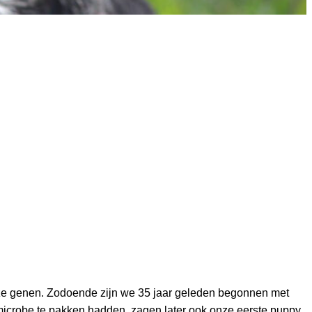
 onze genen. Zodoende zijn we 35 jaar geleden begonnen met
microbe te pakken hadden, zagen later ook onze eerste puppy