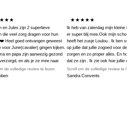
★★★
★★★★★
 en Jules zijn 2 superlieve
Ik heb van zaterdag mijn kleine N
 die veel zorg dragen voor hun
er super blij mee.Ook mijn scho
es❤️ Heel goed ontvangen geweest
heeft het zusje Loulou . Ik ben su
 voor June(cavalier) gingen kijken.
op jullie dat jullie zogoed voor de
a en papa zijn aanwezig gezond
zorgen en zo proper alles. En ho
verzorgd, en als je ze mee naar
dat ze zijn . Ik zie ook hoe jullie d
emt is alles tot in de puntjes in orde
met veel liefde. Nog maals dikke
om de volledige review te lezen.
Scroll om de volledige review te l
 je goed voorzien van info en tips.
voor jullie 🥰👍👍
oben
Sandra Convents
zijn altijd welkom bij Marleen, ook
e ze bent gaan halen moest je
mee zitten. Dikke merci voor ons
 we zijn er superblij mee!❤️❤️