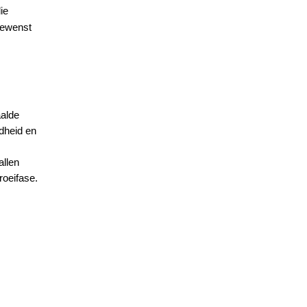
ie
ngewenst
aalde
dheid en
allen
roeifase.