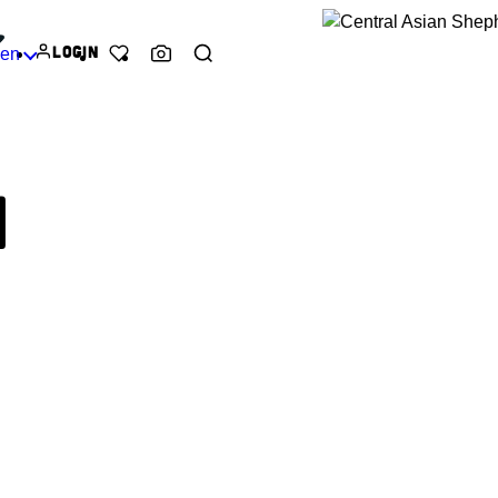
Login
den
Favorieten
Ras herkenner
N