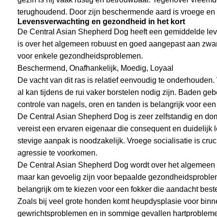
terughoudend. Door zijn beschermende aard is vroege en g
Levensverwachting en gezondheid in het kort
De Central Asian Shepherd Dog heeft een gemiddelde leve
is over het algemeen robuust en goed aangepast aan zwa
voor enkele gezondheidsproblemen.
Beschermend, Onafhankelijk, Moedig, Loyaal
De vacht van dit ras is relatief eenvoudig te onderhouden.
al kan tijdens de rui vaker borstelen nodig zijn. Baden g
controle van nagels, oren en tanden is belangrijk voor 
De Central Asian Shepherd Dog is zeer zelfstandig en domi
vereist een ervaren eigenaar die consequent en duidelijk 
stevige aanpak is noodzakelijk. Vroege socialisatie is c
agressie te voorkomen.
De Central Asian Shepherd Dog wordt over het algemeen 
maar kan gevoelig zijn voor bepaalde gezondheidsproblem
belangrijk om te kiezen voor een fokker die aandacht bes
Zoals bij veel grote honden komt heupdysplasie voor bin
gewrichtsproblemen en in sommige gevallen hartproblemen