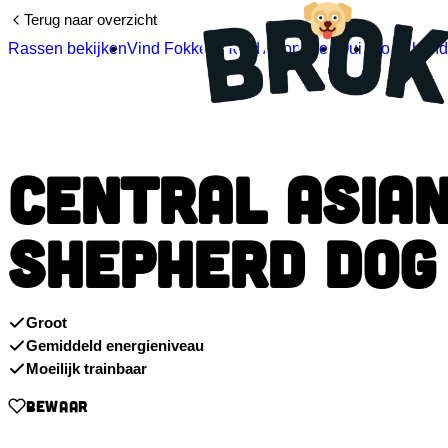
Terug naar overzicht
Rassen bekijken
Vind Fokkers
Hond Adopteren
Quiz
Soort hon
CENTRAL ASIA
SHEPHERD DOG
Groot
Gemiddeld energieniveau
Moeilijk trainbaar
BEWAAR