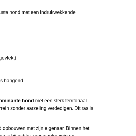
uuste hond met een indrukwekkende
gevlekt)
rs hangend
dominante hond
met een sterk territoriaal
errein zonder aarzeling verdedigen. Dit ras is
and opbouwen met zijn eigenaar. Binnen het
en is hij echter zeer wantrouwig en