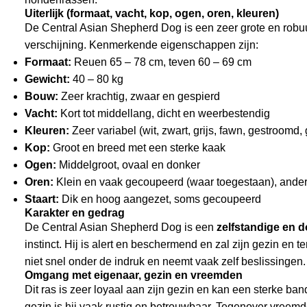
Uiterlijk (formaat, vacht, kop, ogen, oren, kleuren)
De Central Asian Shepherd Dog is een zeer grote en rob
verschijning. Kenmerkende eigenschappen zijn:
Formaat:
Reuen 65 – 78 cm, teven 60 – 69 cm
Gewicht:
40 – 80 kg
Bouw:
Zeer krachtig, zwaar en gespierd
Vacht:
Kort tot middellang, dicht en weerbestendig
Kleuren:
Zeer variabel (wit, zwart, grijs, fawn, gestroomd, 
Kop:
Groot en breed met een sterke kaak
Ogen:
Middelgroot, ovaal en donker
Oren:
Klein en vaak gecoupeerd (waar toegestaan), ande
Staart:
Dik en hoog aangezet, soms gecoupeerd
Karakter en gedrag
De Central Asian Shepherd Dog is een
zelfstandige en 
instinct. Hij is alert en beschermend en zal zijn gezin en t
niet snel onder de indruk en neemt vaak zelf beslissingen.
Omgang met eigenaar, gezin en vreemden
Dit ras is zeer loyaal aan zijn gezin en kan een sterke b
gezin is hij vaak rustig en betrouwbaar. Tegenover vreemd