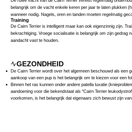
De ruwe vacht van de Cairn Terrier vereist regelmatig onderhoud
belangrijk om de vacht enkele keren per jaar te laten plukken 
wanneer nodig. Nagels, oren en tanden moeten regelmatig geco
Training
De Cairn Terrier is intelligent maar kan ook eigenzinnig zijn. 
bekrachtiging. Vroege socialisatie is belangrijk om zijn gedrag n
aandacht vast te houden.
GEZONDHEID
De Cairn Terrier wordt over het algemeen beschouwd als een ge
aankoop van een pup is het belangrijk om te kiezen voor een fo
Binnen het ras kunnen onder andere patella luxatie (kniepro
aandoening voor die bekendstaat als “Cairn Terrier leukodystrof
voorkomen, is het belangrijk dat eigenaars zich bewust zijn va