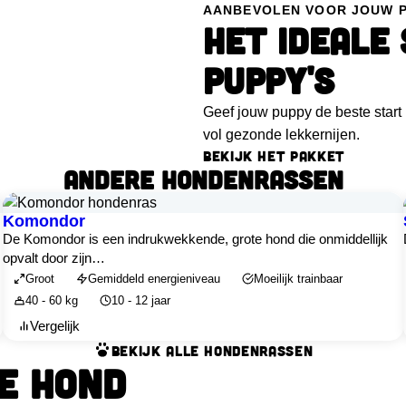
AANBEVOLEN VOOR JOUW 
HET IDEALE
PUPPY'S
Geef jouw puppy de beste star
vol gezonde lekkernijen.
BEKIJK HET PAKKET
ANDERE HONDENRASSEN
Komondor
De Komondor is een indrukwekkende, grote hond die onmiddellijk
opvalt door zijn…
Groot
Gemiddeld energieniveau
Moeilijk trainbaar
40 - 60 kg
10 - 12 jaar
Vergelijk
BEKIJK ALLE HONDENRASSEN
LE HOND