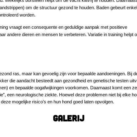
. Wekelijks borstelen helpt om de vacht klitvrij te houden. Daarnaast
(handstrippen) om de structuur gezond te houden. Baden gebeurt enke
ntroleerd worden.
Training vraagt een consequente en geduldige aanpak met positieve
aar andere dieren en mensen te verbeteren. Variatie in training helpt 
zond ras, maar kan gevoelig zijn voor bepaalde aandoeningen. Bij d
kker die aandacht besteedt aan gezondheid en genetische testen uitv
blemen) en bepaalde oogafwijkingen voorkomen. Daarnaast komt een z
ie”, een neurologische ziekte. Hoewel deze problemen niet bij elke h
n deze mogelijke risico’s en hun hond goed laten opvolgen.
GALERIJ