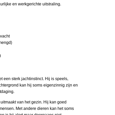
rlijke en werkgerichte uitstraling.
vacht
emengd)
g
 een sterk jachtinstinct. Hij is speels,
rachtergrond kan hij soms eigenzinnig zijn en
itdaging.
 uitmaakt van het gezin. Hij kan goed
 mensen. Met andere dieren kan het soms
en is hij alert maar doorgaans niet