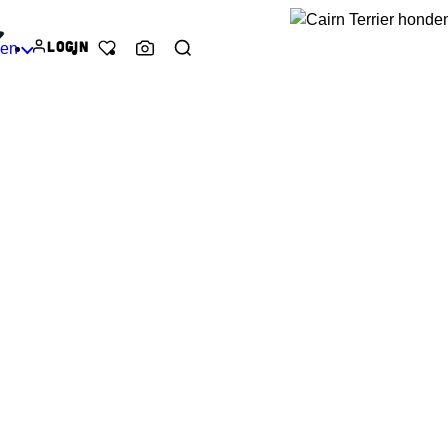
Login
den
Favorieten
Ras herkenner