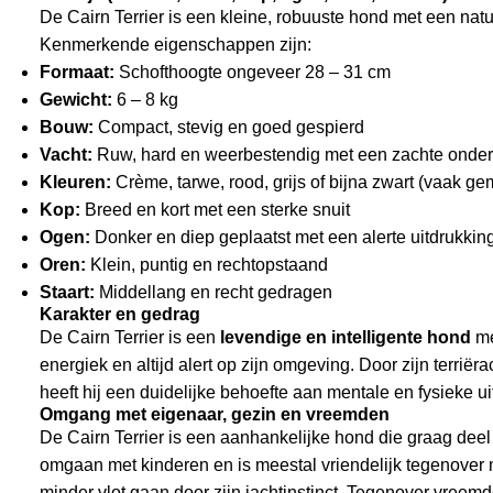
De Cairn Terrier is een kleine, robuuste hond met een natuu
Kenmerkende eigenschappen zijn:
Formaat:
Schofthoogte ongeveer 28 – 31 cm
Gewicht:
6 – 8 kg
Bouw:
Compact, stevig en goed gespierd
Vacht:
Ruw, hard en weerbestendig met een zachte onder
Kleuren:
Crème, tarwe, rood, grijs of bijna zwart (vaak g
Kop:
Breed en kort met een sterke snuit
Ogen:
Donker en diep geplaatst met een alerte uitdrukkin
Oren:
Klein, puntig en rechtopstaand
Staart:
Middellang en recht gedragen
Karakter en gedrag
De Cairn Terrier is een
levendige en intelligente hond
met
energiek en altijd alert op zijn omgeving. Door zijn terrië
heeft hij een duidelijke behoefte aan mentale en fysieke u
Omgang met eigenaar, gezin en vreemden
De Cairn Terrier is een aanhankelijke hond die graag deel
omgaan met kinderen en is meestal vriendelijk tegenover
minder vlot gaan door zijn jachtinstinct. Tegenover vreemd