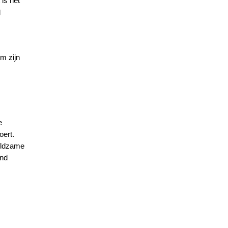
 is het
l
om zijn
e
oert.
eldzame
ond