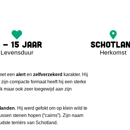
2 - 15 JAAR
SCHOTLA
Levensduur
Herkomst
 met een
alert
en
zelfverzekerd
karakter. Hij
 zijn compacte formaat heeft hij een sterke
ijk maar ook zeer toegewijd aan zijn
landen
. Hij werd gefokt om op klein wild te
ussen stenen hopen (“cairns”). Zijn naam
udste terriërs van Schotland.