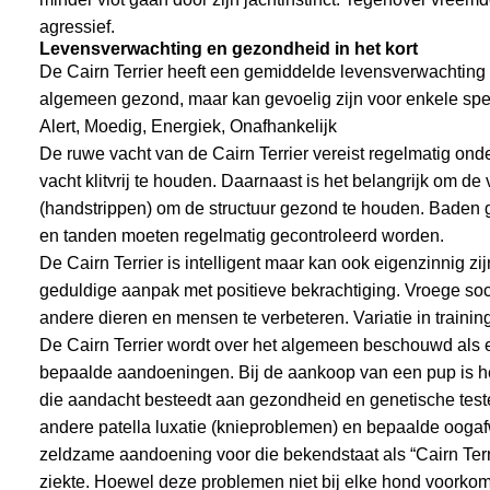
agressief.
Levensverwachting en gezondheid in het kort
De Cairn Terrier heeft een gemiddelde levensverwachting va
algemeen gezond, maar kan gevoelig zijn voor enkele spec
Alert, Moedig, Energiek, Onafhankelijk
De ruwe vacht van de Cairn Terrier vereist regelmatig ond
vacht klitvrij te houden. Daarnaast is het belangrijk om de
(handstrippen) om de structuur gezond te houden. Baden 
en tanden moeten regelmatig gecontroleerd worden.
De Cairn Terrier is intelligent maar kan ook eigenzinnig z
geduldige aanpak met positieve bekrachtiging. Vroege soci
andere dieren en mensen te verbeteren. Variatie in trainin
De Cairn Terrier wordt over het algemeen beschouwd als e
bepaalde aandoeningen. Bij de aankoop van een pup is het
die aandacht besteedt aan gezondheid en genetische teste
andere patella luxatie (knieproblemen) en bepaalde oog
zeldzame aandoening voor die bekendstaat als “Cairn Terr
ziekte. Hoewel deze problemen niet bij elke hond voorkome