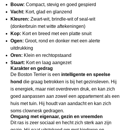
Bouw:
Compact, stevig en goed gespierd
Vacht:
Kort, glad en glanzend
Kleuren:
Zwart-wit, brindle-wit of seal-wit
(donkerbruin met witte aftekeningen)
Kop:
Kort en breed met een platte snuit
Ogen:
Groot, rond en donker met een alerte
uitdrukking
Oren:
Klein en rechtopstaand
Staart:
Kort en laag aangezet
Karakter en gedrag
De Boston Terrier is een
intelligente en speelse
hond
die graag betrokken is bij het gezinsleven. Hij
is energiek, maar niet overdreven druk, en kan zich
goed aanpassen aan zowel een appartement als een
huis met tuin. Hij houdt van aandacht en kan zich
soms clownesk gedragen.
Omgang met eigenaar, gezin en vreemden
Dit ras is zeer sociaal en hecht zich sterk aan zijn
gezin. Hij gaat uitstekend om met kinderen en