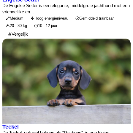
De Engelse Setter is een elegante, middelgrote jachthond met een
vriendelijke en…
Medium
Hoog energieniveau
Gemiddeld trainbaar
20 - 30 kg
10 - 12 jaar
Vergelijk
Teckel
De Teckel, ook wel bekend als “Dashond”, is een kleine,